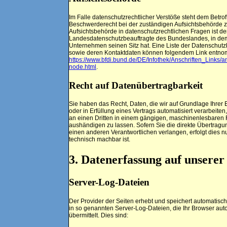
Im Falle datenschutzrechtlicher Verstöße steht dem Betro
Beschwerderecht bei der zuständigen Aufsichtsbehörde z
Aufsichtsbehörde in datenschutzrechtlichen Fragen ist de
Landesdatenschutzbeauftragte des Bundeslandes, in de
Unternehmen seinen Sitz hat. Eine Liste der Datenschutz
sowie deren Kontaktdaten können folgendem Link entn
https://www.bfdi.bund.de/DE/Infothek/Anschriften_Links/an
node.html
.
Recht auf Datenübertragbarkeit
Sie haben das Recht, Daten, die wir auf Grundlage Ihrer 
oder in Erfüllung eines Vertrags automatisiert verarbeiten
an einen Dritten in einem gängigen, maschinenlesbaren
aushändigen zu lassen. Sofern Sie die direkte Übertragu
einen anderen Verantwortlichen verlangen, erfolgt dies nu
technisch machbar ist.
3. Datenerfassung auf unserer
Server-Log-Dateien
Der Provider der Seiten erhebt und speichert automatisch
in so genannten Server-Log-Dateien, die Ihr Browser aut
übermittelt. Dies sind: